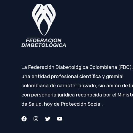
B
a
u
s
s
d
c
e
a
E
E
v
v
e
La Federación Diabetológica Colombiana (FDC),
e
n
una entidad profesional científica y gremial
n
t
colombiana de carácter privado, sin ánimo de lu
t
o
con personería jurídica reconocida por el Minist
o
de Salud, hoy de Protección Social.
s
s
p
a