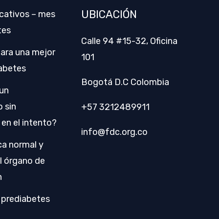
o
UBICACIÓN
cativos – mes
tes
Calle 94 #15-32, Oficina
para una mejor
101
iabetes
Bogotá D.C Colombia
un
 sin
+57 3212489911
 en el intento?
info@fdc.org.co
a normal y
l órgano de
n
 prediabetes