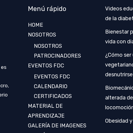
Menú rápido
Videos edu
de la diabe
HOME
Bienestar 
NOSOTROS
vida con d
NOSOTROS
¿Cómo ser 
PATROCINADORES
vegetariano
EVENTOS FDC
 es
desnutrirse
EVENTOS FDC
cro,
CALENDARIO
Biomecánic
erio
CERTIFICADOS
alterada de
MATERIAL DE
locomoció
APRENDIZAJE
Obesidad y
GALERÍA DE IMAGENES