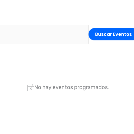
Buscar Eventos
No hay eventos programados.
A
v
i
s
o