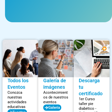
Todos los
Galería de
Descarga
Eventos
imágenes
tu
Conozca
Acontecimient
certificado
nuestras
os de nuestros
1er Curso
actividades
eventos
taller pie
educativas
Galería
diabético -