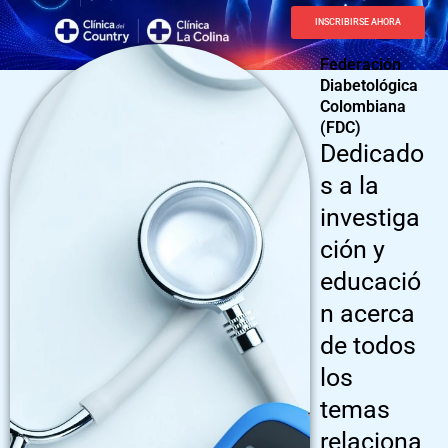
INSCRIBIRSE AHORA
Federación
Diabetológica
Colombiana
(FDC)
Dedicado
s a la
investiga
ción y
educació
n acerca
de todos
los
temas
relaciona