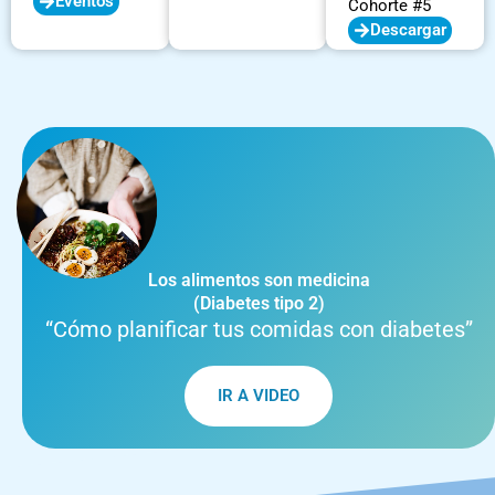
Eventos
Cohorte #5
Descargar
Los alimentos son medicina
(Diabetes tipo 2)
“Cómo planificar tus comidas con diabetes”
IR A VIDEO