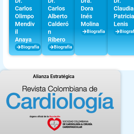
Dr.
Dr.
Dra.
Dr.
Carlos
Carlos
Dora
Claudia
Olimpo
Alberto
Inés
Patrici
Mendiv
Calderó
Molina
Lenis
il
n
Biografía
Biograf
Anaya
Ribero
Biografía
Biografía
Alianza Estratégica